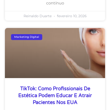
contínuo
Reinaldo Duarte
fevereiro 10, 2026
Marketing Digital
TikTok: Como Profissionais De
Estética Podem Educar E Atrair
Pacientes Nos EUA