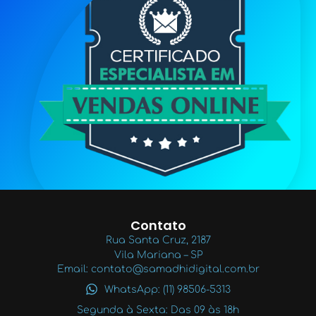
Contato
Rua Santa Cruz, 2187
Vila Mariana – SP
Email: contato@samadhidigital.com.br
WhatsApp: (11) 98506-5313
Segunda à Sexta: Das 09 às 18h