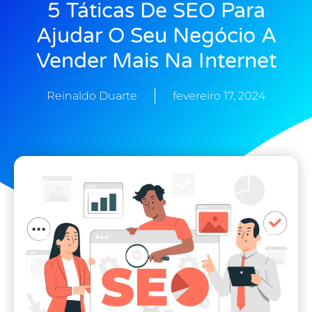
5 Táticas De SEO Para
Ajudar O Seu Negócio A
Vender Mais Na Internet
Reinaldo Duarte
fevereiro 17, 2024